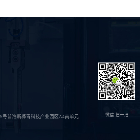
微信 扫一扫
5号普洛斯桦青科技产业园区A4南单元