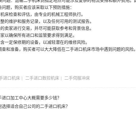
和安装问题：运输二手机床到指定地点可能涉及复杂的物流安排和额外费用
些问题，购买者应该采取以下预防措施：
底的机床检查和评估，由专业的机械工程师执行。
看完整的维护和服务记录，以及任何可用的测试报告。
良好的卖家进行交易，并尽可能获取参考和背景信息。
律专家以确保所有进口和监管要求得到满足。
买包含一定保修期的设备，以减轻潜在的维修风险。
调查和准备，购买者可以大大降低在二手进口机床市场中遇到问题的风险
手进口机床
二手进口数控机床
二手伺服冲床
手进口加工中心大概需要多少钱？
何选择适合自己公司的二手进口机床？