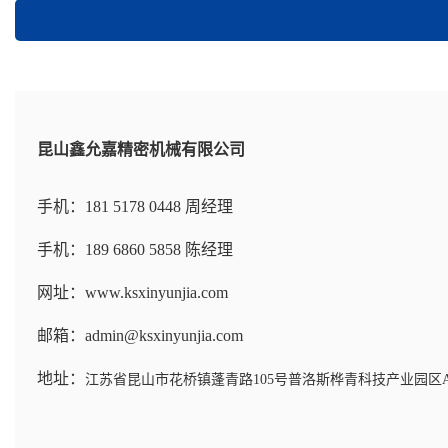
昆山鑫允嘉精密机械有限公司
手机：181 5178 0448 周经理
手机：189 6860 5858 陈经理
网址：www.ksxinyunjia.com
邮箱：
admin@ksxinyunjia.com
地址：
江苏省昆山市花桥镇蓬青路105号普洛斯桦青科技产业园区