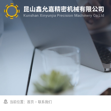
当前位置：
首页
> 联系我们