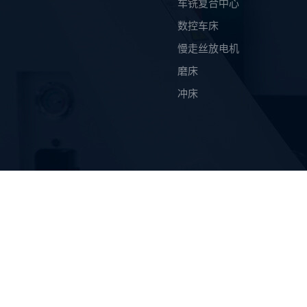
车铣复合中心
数控车床
慢走丝放电机
磨床
冲床