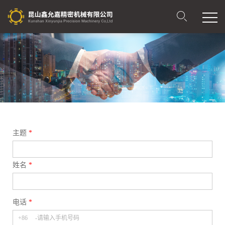
主题
*
姓名
*
电话
*